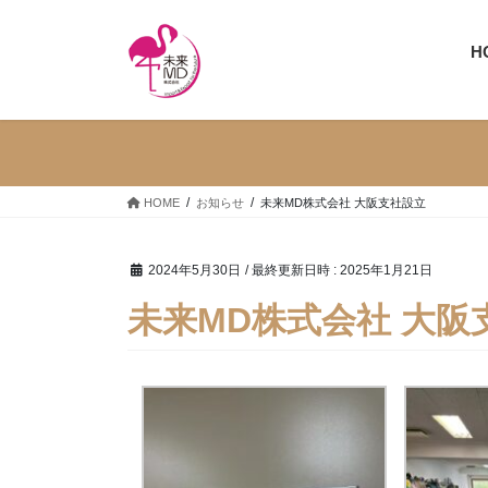
コ
ナ
ン
ビ
H
テ
ゲ
ン
ー
ツ
シ
へ
ョ
ス
ン
キ
に
HOME
お知らせ
未来MD株式会社 大阪支社設立
ッ
移
プ
動
2024年5月30日
/ 最終更新日時 :
2025年1月21日
未来MD株式会社 大阪